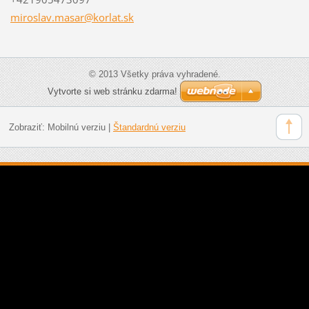
miroslav
.masar@k
orlat.sk
© 2013 Všetky práva vyhradené.
Vytvorte si web stránku zdarma!
Zobraziť:
Mobilnú verziu
|
Štandardnú verziu