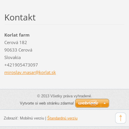
Kontakt
Korlat farm
Cerová 182
90633 Cerová
Slovakia
+421905473097
miroslav
.masar@k
orlat.sk
© 2013 Všetky práva vyhradené.
Vytvorte si web stránku zdarma!
Zobraziť:
Mobilnú verziu
|
Štandardnú verziu