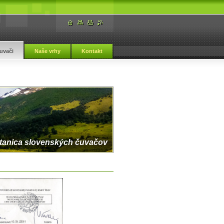
uvači
Naše vrhy
Kontakt
tanica slovenských čuvačov