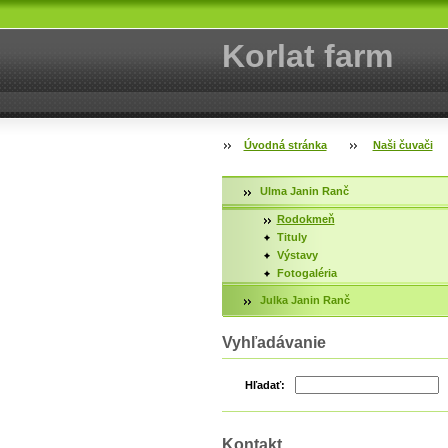
Korlat farm
Úvodná stránka
Naši čuvači
Ulma Janin Ranč
Rodokmeň
Tituly
Výstavy
Fotogaléria
Julka Janin Ranč
Vyhľadávanie
Hľadať:
Kontakt