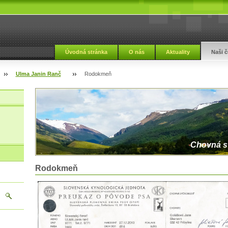
Úvodná stránka
O nás
Aktuality
Naši č
Ulma Janin Ranč
Rodokmeň
Chovná s
Rodokmeň