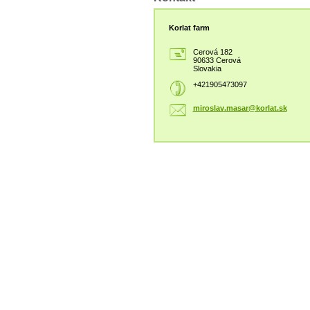
Korlat farm
Cerová 182
90633 Cerová
Slovakia
+421905473097
miroslav
.masar@k
orlat.sk