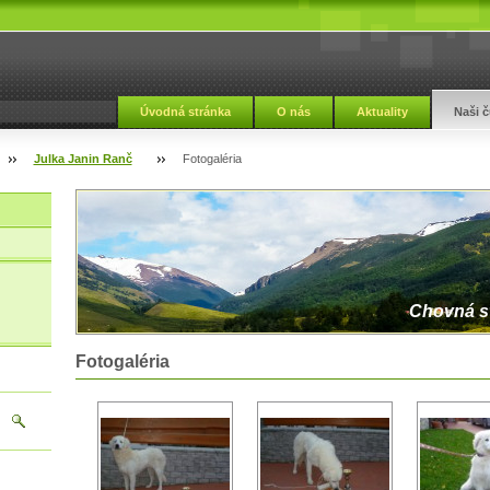
Úvodná stránka
O nás
Aktuality
Naši č
Julka Janin Ranč
Fotogaléria
Chovná s
Fotogaléria