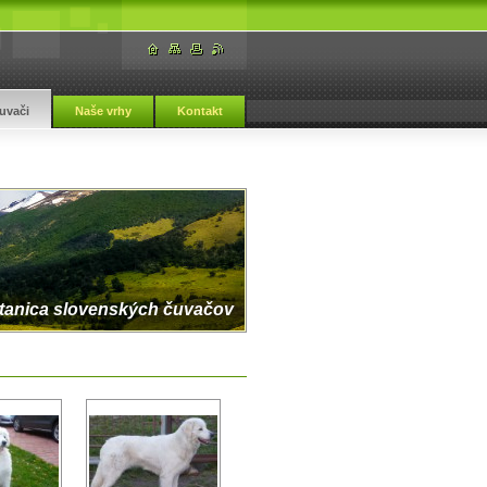
uvači
Naše vrhy
Kontakt
tanica slovenských čuvačov