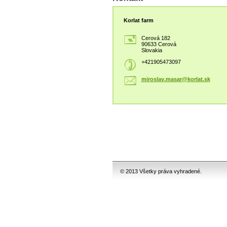
Korlat farm
Cerová 182
90633 Cerová
Slovakia
+421905473097
miroslav
.masar@k
orlat.sk
© 2013 Všetky práva vyhradené.