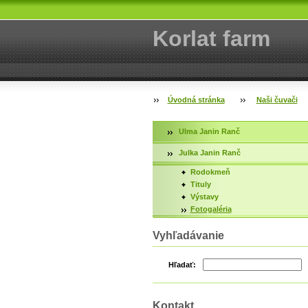
Korlat farm
Úvodná stránka
Naši čuvači
Ulma Janin Ranč
Julka Janin Ranč
Rodokmeň
Tituly
Výstavy
Fotogaléria
Vyhľadávanie
Hľadať:
Kontakt