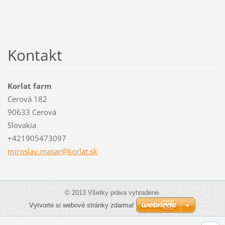
Kontakt
Korlat farm
Cerová 182
90633 Cerová
Slovakia
+421905473097
miroslav
.masar@k
orlat.sk
© 2013 Všetky práva vyhradené.
Vytvorte si webové stránky zdarma!