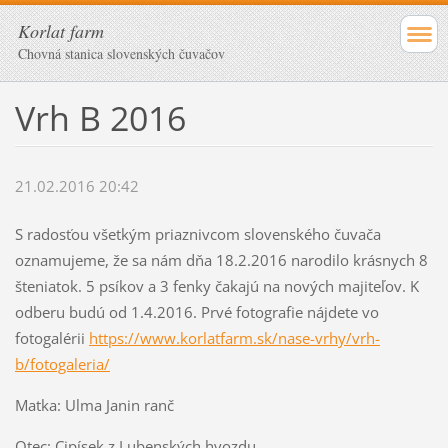
Korlat farm
Chovná stanica slovenských čuvačov
Vrh B 2016
21.02.2016 20:42
S radosťou všetkým priaznivcom slovenského čuvača
oznamujeme, že sa nám dňa 18.2.2016 narodilo krásnych 8
šteniatok. 5 psíkov a 3 fenky čakajú na nových majiteľov. K
odberu budú od 1.4.2016. Prvé fotografie nájdete vo
fotogalérii
https://www.korlatfarm.sk/nase-vrhy/vrh-
b/fotogaleria/
Matka: Ulma Janin ranč
Otec: Cipísek z Lubenských hvozdu