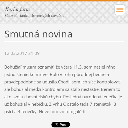
Korlat farm
Chovná stanica slovenských čuvačov
Smutná novina
12.03.2017 21:09
Bohužiaľ musím oznámiť, že včera 11.3. som našiel ráno
jedno štenietko mŕtve. Bolo v rohu pôrodnej bedne a
pravdepodobne sa udusilo.Chodil som ich síce kontrolovať,
ale bohužiaľ medzi kontrolami sa stalo nešťastie. Beriem to
ako svoju chovateľskú chybu. Posledná narodená fenečka je
už bohužiaľ v nebíčku. Z vrhu C ostalo teda 7 šteniatok, 3
psíci a 4 fenečky. Nové foto vo fotogalérii.