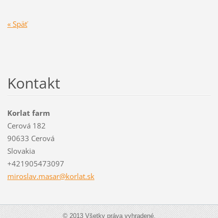
« Späť
Kontakt
Korlat farm
Cerová 182
90633 Cerová
Slovakia
+421905473097
miroslav
.masar@k
orlat.sk
© 2013 Všetky práva vyhradené.