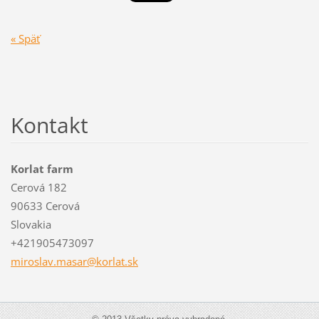
« Späť
Kontakt
Korlat farm
Cerová 182
90633 Cerová
Slovakia
+421905473097
miroslav
.masar@k
orlat.sk